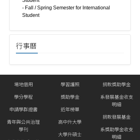
Student
- Fall / Spring Semester for International
Student
行事曆
場地借用
學習護照
捐款獎助學金
學分學程
獎助學金
系發展基金收支
明細
申請學群證書
近年榜單
捐款發展基金
青年與公共治理
高中升大學
學刊
系獎助學金收支
大學升碩士
明細