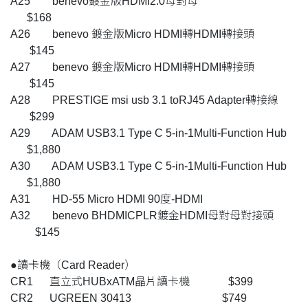
A25 benevo鍍金版HDMI2.0母對母
$168
A26 benevo 鍍金版Micro HDMI轉HDMI轉接頭
$145
A27 benevo 鍍金版Micro HDMI轉HDMI轉接頭
$145
A28 PRESTIGE msi usb 3.1 toRJ45 Adapter轉接線
$299
A29 ADAM USB3.1 Type C 5-in-1Multi-Function Hub
$1,880
A30 ADAM USB3.1 Type C 5-in-1Multi-Function Hub
$1,880
A31 HD-55 Micro HDMI 90度-HDMI
A32 benevo BHDMICPLR鍍金HDMI母對母對接頭
$145
●讀卡機（Card Reader）
CR1 直立式HUBxATM晶片讀卡機 $399
CR2 UGREEN 30413 $749