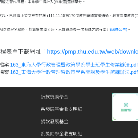
之替代課程，本系學生得計入(非系選)選修學分。
度起，已經廢止英文畢業門檻 (111.11.15第170次教務會議審議通過，教育部臺教高(二)
相同課程名稱時，計算畢業學分時，只計算最後一次修課之課程學分
(函釋公告)
。
課程表單下載網址：
https://pmp.thu.edu.tw/web/downlo
檔案
163_東海大學行政管理暨政策學系學士班學生修業辦法.pdf
檔案
163_東海大學行政管理暨政策學系開課及學生選課辦法.pdf
捐款獎助學金
系發展基金收支明細
捐款發展基金
系獎助學金收支明細