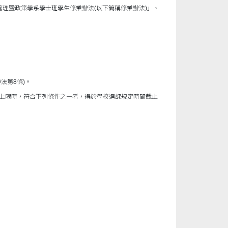
理暨政策學系學士班學生修業辦法(以下簡稱修業辦法)」、
法第8條)。
數上限時，符合下列條件之一者，得於學校選課規定時間截止