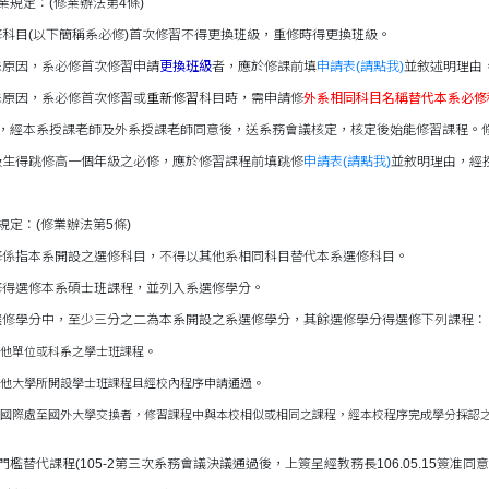
業規定：(修業辦法第4條)
科目(以下簡稱系必修)首次修習不得更換班級，重修時得更換班級。
原因，系必修首次修習申請
更換班級
者，應於修課前填
申請表
(請點我)
並敘述明理由
原因，系必修首次修習或
重新修習
科目時，需申請修
外系相同科目名稱替代本系必修
，經本系授課老師及外系授課老師同意後，送系務會議核定，核定後始能修習課程。
生得跳修高一個年級之必修，應於修習課程前填跳修
申請表
(請點我)
並敘明理由，經
規定：(修業辦法第5條)
係指本系開設之選修科目，不得以其他系相同科目替代本系選修科目。
得選修本系碩士班課程，並列入系選修學分。
修學分中，至少三分之二為本系開設之系選修學分，其餘選修學分得選修下列課程：
單位或科系之學士班課程。
大學所開設學士班課程且經校內程序申請通過。
際處至國外大學交換者，修習課程中與本校相似或相同之課程，經本校程序完成學分採認
檻替代課程(105-2第三次系務會議決議通過後，上簽呈經教務長106.05.15簽准同意