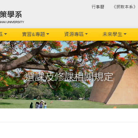
行事曆
《捐款本系》
區
實習&專題
資源專區
未來學生
選課及修課相關規定