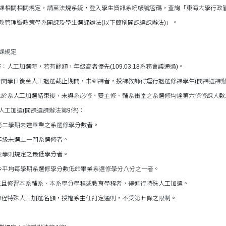
課相關相關規定，請至法規系統，登入學生資訊系統帳號密碼，查詢「東海大學行政管
政管理暨政策學系開課及學生選課辦法(以下簡稱開課選課辦法)」。
課規定
：人工加選時，若有餘額，年級高者優先(109.03.18系務會議通過)。
於開學日後至人工退選截止期間，未到課者，授課教師得逕行退選修課學生(開課選課辦
生於系人工加選結束後，未與系必修、雙主修、輔系衝堂之系選修均達第六條修課人
人工加選(開課選課辦法第9條)：
二學期未達畢業之系選修學分數者。
級未選上一門系選修者。
學則規定之最低學分者。
平均每學期系選修學分數低於畢業系選修學分八分之一者。
生且修習本系輔系、本系學分學程或教育學程者，得進行特殊人工加選。
課程特殊人工加選名額，授權系主任訂定通則，不受第七條之限制。