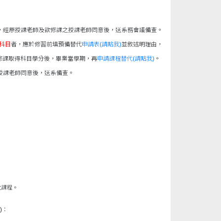
，經原授課老師及欲修課之授課老師同意後，送系務會議備查。
科目
者，應於修習前填預備替代
申請表
(請點我)
並敘述明理由，
修課取得科目學分後，畢業當學期，再
申請課程替代
(請點我)
。
授課老師同意後，送系備查。
之課程。
)：