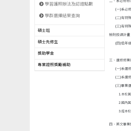
二、系必修修
學習護照辦法及認證點數
(一)系必修
學群選擇結果查詢
(二)有特殊
(三)有特殊
碩士班
檢附授課計畫
碩士先修生
(四)低年級
獎助學金
三、選修修業
專業證照獎勵補助
(一)系選修
(二)系選修
(三)畢業選
1.本校其他
2.國內其他
3.經本校國
四、英文畢業門