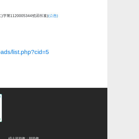
字第1120005344號函核准)
(公告)
ads/list.php?cid=5
碩士班助教：韓助教