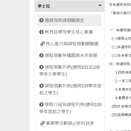
本系選修及修
學士班
「東海大學行
選課及修課相關規定
一、系選修選
教育目標及學生核心素養
(一)學群必修
核心能力與課程規劃關聯圖
(二)系選修
課程規劃架構圖與未來發展
(三)本系學
前，申請特殊
課程規劃列表(適用101至108
1.四年級第
學年入學學生)
2.一至三年
課程規劃列表(適用109學年度
3.未達本校
起之學生)
4.累積至今
學群介紹及課程列表(適用109
(四)外系學
學年度起之學生)
(五)每學期
畢業學分數與必修科目表