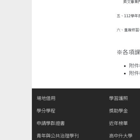
英文畢業門檻
五、112學年
六、重複修習
※各項
附件
附件
場地借用
學習護照
學分學程
獎助學金
申請學群證書
近年榜單
青年與公共治理學刊
高中升大學