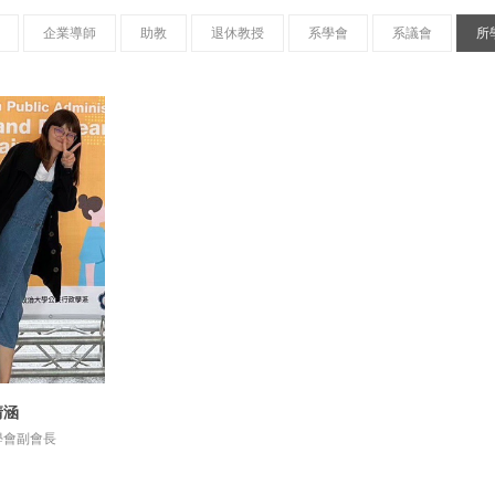
企業導師
助教
退休教授
系學會
系議會
所
靖涵
資訊
學會副會長