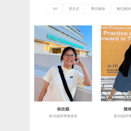
All
系主任
專任教師
兼任教師
林欣穎
陳
詳細資訊
詳細
第38屆所學會會長
第38屆所