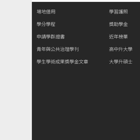
場地借用
學習護照
學分學程
獎助學金
申請學群證書
近年榜單
青年與公共治理學刊
高中升大學
學生學術成果獎學金文章
大學升碩士