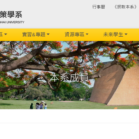
行事曆
《捐款本系》
區
實習&專題
資源專區
未來學生
本系成員