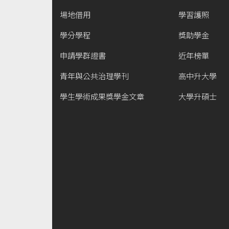
場地借用
學習護照
學分學程
獎助學金
申請學群證書
近年榜單
青年與公共治理學刊
高中升大學
學生學術成果獎學金文章
大學升碩士