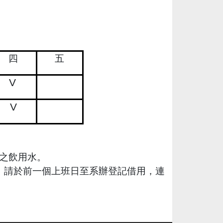
四
五
V
V
之飲用水。
，請於前一個上班日至系辦登記借用，連