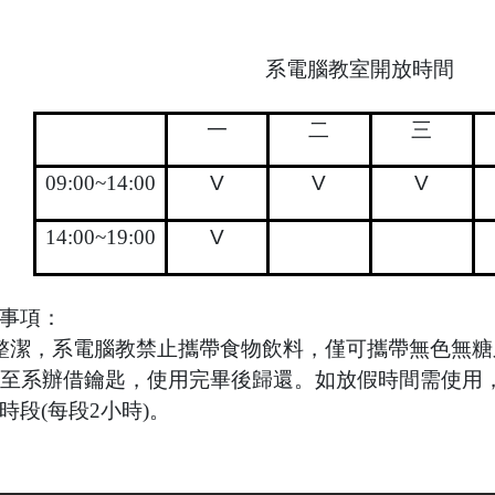
系電腦教室開放時間
一
二
三
09:00~14:00
V
V
V
14:00~19:00
V
事項：
整潔，系電腦教禁止攜帶食物飲料，僅可攜帶無色無糖
至系辦借鑰匙，使用完畢後歸還。如放假時間需使用
時段(每段2小時)。