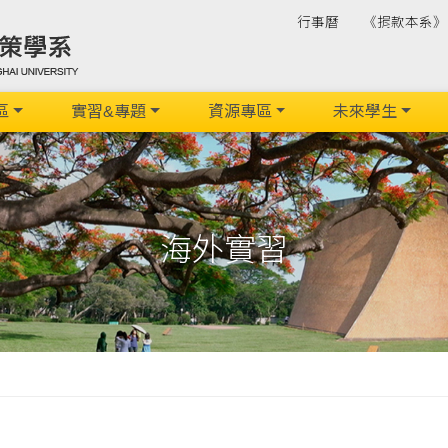
行事曆
《捐款本系》
區
實習&專題
資源專區
未來學生
海外實習