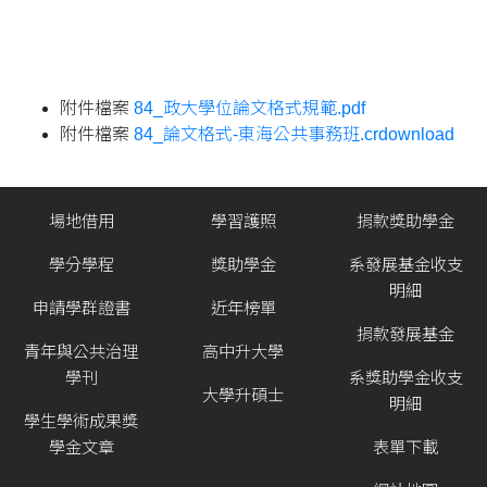
附件檔案
84_政大學位論文格式規範.pdf
附件檔案
84_論文格式-東海公共事務班.crdownload
場地借用
學習護照
捐款獎助學金
學分學程
獎助學金
系發展基金收支
明細
申請學群證書
近年榜單
捐款發展基金
青年與公共治理
高中升大學
學刊
系獎助學金收支
大學升碩士
明細
學生學術成果獎
學金文章
表單下載