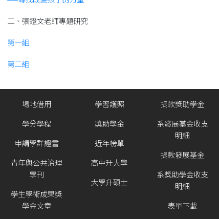
二、張鐙文老師專題研究
第一組
第二組
場地借用
學習護照
捐款獎助學金
學分學程
獎助學金
系發展基金收支
明細
申請學群證書
近年榜單
捐款發展基金
青年與公共治理
高中升大學
學刊
系獎助學金收支
大學升碩士
明細
學生學術成果獎
學金文章
表單下載