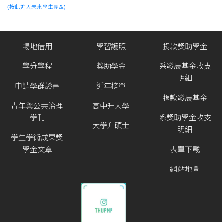
(按此進入未來學生專區)
場地借用
學習護照
捐款獎助學金
學分學程
獎助學金
系發展基金收支
明細
申請學群證書
近年榜單
捐款發展基金
青年與公共治理
高中升大學
學刊
系獎助學金收支
大學升碩士
明細
學生學術成果獎
學金文章
表單下載
網站地圖