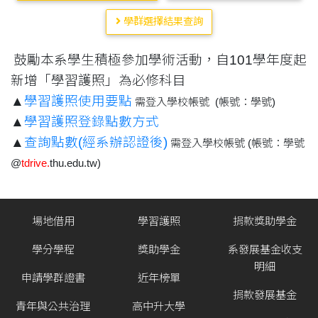
學群選擇結果查詢
鼓勵本系學生積極參加學術活動，自101學年度起
新增「學習護照」為必修科目
▲
學習護照使用要點
需登入學校帳號 (帳號：學號)
▲
學習護照登錄點數方式
▲
查詢點數(經系辦認證後)
需登入學校帳號 (帳號：學號
@
tdrive.
thu.edu.tw)
場地借用
學習護照
捐款獎助學金
學分學程
獎助學金
系發展基金收支
明細
申請學群證書
近年榜單
捐款發展基金
青年與公共治理
高中升大學