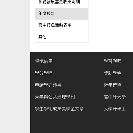
系務發展基金收支明細
年度報告
高中特色活動表單
其他
場地借用
學習護照
學分學程
獎助學金
申請學群證書
近年榜單
青年與公共治理學刊
高中升大學
學生學術成果獎學金文章
大學升碩士