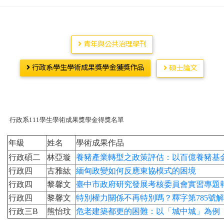
青年與公共治理學刊
行政系學生學術成果獎學金獲獎作品
碩士論文
行政系111學生學術成果獎學金得獎名單
年級
姓名
學術成果作品
行政碩二
林亞璇
養豬產業轉型之政策評估：以百億養豬基
行政四
古雅紘
緬甸政變如何反應東協模式的困境
行政四
黎馨文
臺中市政府研究發展考核委員會實習專題
行政四
黎馨文
特別權力關係不再特別嗎？釋字第785號
行政三B
熊怡玟
危老建築都更的困難：以「城中城」為例