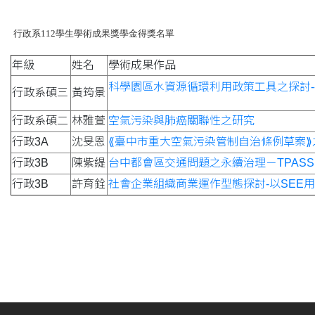
行政系112學生學術成果獎學金得獎名單
年級
姓名
學術成果作品
科學園區水資源循環利用政策工具之探討-
行政系碩三
黃筠景
行政系碩二
林雅萱
空氣污染與肺癌關聯性之研究
行政3A
沈旻恩
⟪臺中市重大空氣污染管制自治條例草案
行政3B
陳紫緹
台中都會區交通問題之永續治理－TPAS
行政3B
許育銓
社會企業組織商業運作型態探討-以SEE