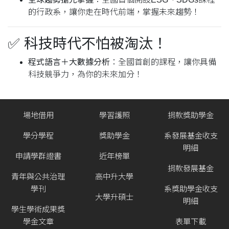
的行政系，讓你走在時代前端，掌握未來趨勢！
✅
科技時代不怕被淘汰！
程式語言＋大數據分析
：全國首創的課程，讓你具備
科技競爭力，為你的未來加分！
場地借用
學習護照
捐款獎助學金
學分學程
獎助學金
系發展基金收支
明細
申請學群證書
近年榜單
捐款發展基金
青年與公共治理
高中升大學
學刊
系獎助學金收支
大學升碩士
明細
學生學術成果獎
學金文章
表單下載