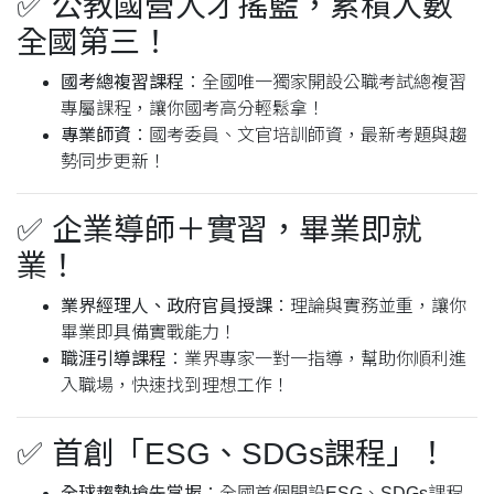
✅
公教國營人才搖籃，累積人數
全國第三！
國考總複習課程
：全國唯一獨家開設公職考試總複習
專屬課程，讓你國考高分輕鬆拿！
專業師資
：國考委員、文官培訓師資，最新考題與趨
勢同步更新！
✅
企業導師＋實習，畢業即就
業！
業界經理人、政府官員授課
：理論與實務並重，讓你
畢業即具備實戰能力！
職涯引導課程
：業界專家一對一指導，幫助你順利進
入職場，快速找到理想工作！
✅
首創「ESG、SDGs課程」！
全球趨勢搶先掌握
：全國首個開設ESG、SDGs課程