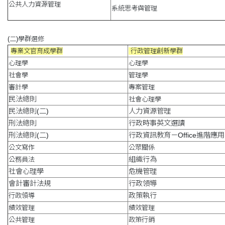
公共人力資源管理
系統思考與管理
(二)學群選修
專業文官育成學群
行政管理創新學群
心理學
心理學
社會學
管理學
審計學
專案管理
民法總則
社會心理學
民法總則(二)
人力資源管理
刑法總則
行政時事英文選讀
刑法總則(二)
行政資訊教育－Office進階應用
公文寫作
公眾關係
組織行為
公務員法
社會心理學
危機管理
會計審計法規
行政領導
政策執行
行政領導
績效管理
績效管理
公共管理
政策行銷