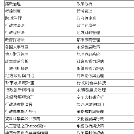
廉政治理
政策分析
考銓制度
跨域管理
跨域治理
政府與企業
行政救濟法
政治經濟學
行政程序法
地方財政管理
政府採購法
都市事務管理
各國人事制度
永續發展政策
地方財政管理
地理資訊系統
成本效益分析
社會影響力評估
土地利用概要
永續影響力評估
地方政府與自治
府際關係與治理
都市及區域計畫
行政創新與科技
行政創新與科技
永續發展與治理
永續發展與治理
空間大數據分析
行政法案例演習
談判理論與應用
行政專業能力評估
策略規劃與管理
資料科學與公共事務
文化發展與行政
人工智慧之Chatbot實作
系統分析與決策
機器學習與公共事務應用
政策規劃與評估