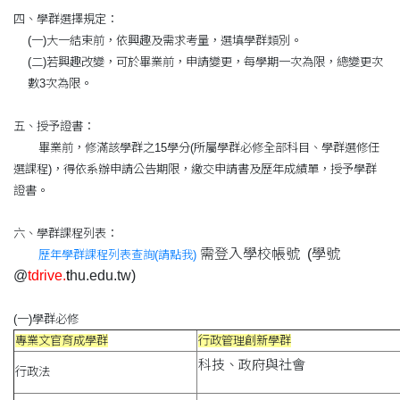
四、學群選擇規定：
(一)大一結束前，依興趣及需求考量，選填學群類別。
(二)若興趣改變，可於畢業前，申請變更，每學期一次為限，總變更次
數3次為限。
五、授予證書：
畢業前，修滿該學群之15學分(所屬學群必修全部科目、學群選修任
選課程)，得依系辦申請公告期限，繳交申請書及歷年成績單，授予學群
證書。
六、學群課程列表：
需登入學校帳號 (學號
歷年學群課程列表查詢(請點我)
@
tdrive.
t
hu.edu.tw)
(一)學群必修
專業文官育成學群
行政管理創新學群
科技、政府與社會
行政法