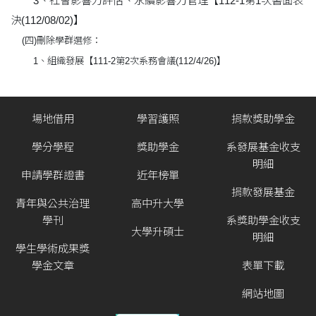
3、社會影響力評估、永續影響力管理【112-1第1次書面表
決(112/08/02)】
(四)刪除學群選修：
1、組織發展【111-2第2次系務會議(112/4/26)】
場地借用
學習護照
捐款獎助學金
學分學程
獎助學金
系發展基金收支
明細
申請學群證書
近年榜單
捐款發展基金
青年與公共治理
高中升大學
學刊
系獎助學金收支
大學升碩士
明細
學生學術成果獎
學金文章
表單下載
網站地圖