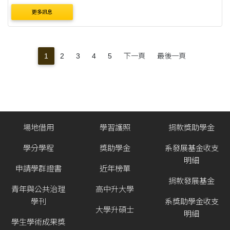
更多訊息
1
2
3
4
5
下一頁
最後一頁
場地借用
學習護照
捐款獎助學金
學分學程
獎助學金
系發展基金收支
明細
申請學群證書
近年榜單
捐款發展基金
青年與公共治理
高中升大學
學刊
系獎助學金收支
大學升碩士
明細
學生學術成果獎