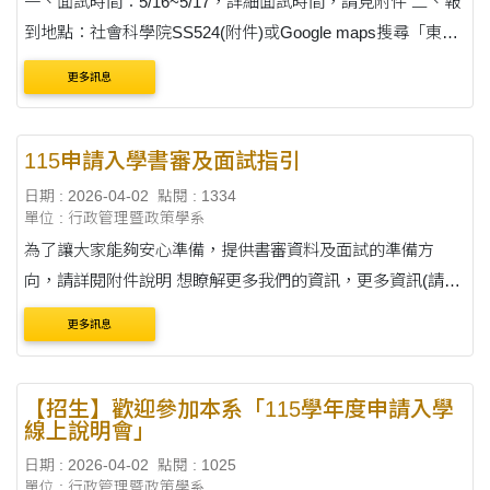
一、面試時間：5/16~5/17，詳細面試時間，請見附件 二、報
到地點：社會科學院SS524(附件)或Google maps搜尋「東海
大學社會科學院」 三、攜帶物品：身分證or健保卡(需有照
更多訊息
片)。報到時，查驗身分。若有戴口罩，需....
115申請入學書審及面試指引
日期 : 2026-04-02
點閱 : 1334
單位 : 行政管理暨政策學系
為了讓大家能夠安心準備，提供書審資料及面試的準備方
向，請詳閱附件說明 想瞭解更多我們的資訊，更多資訊(請點
我) ★申請入學報名網址：
更多訊息
https://exam2.thu.edu.tw/EXAM/index.jsp?DOC=32
【招生】歡迎參加本系「115學年度申請入學
線上說明會」
日期 : 2026-04-02
點閱 : 1025
單位 : 行政管理暨政策學系