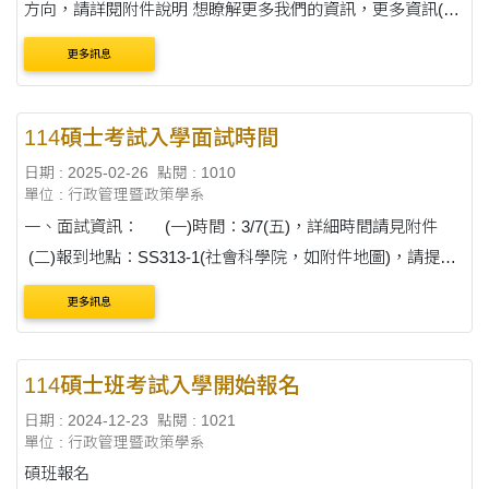
方向，請詳閱附件說明 想瞭解更多我們的資訊，更多資訊(請
點我) ★申請入學報名網址：
更多訊息
https://exam2.thu.edu.tw/EXAM/index.jsp?DOC=32
114碩士考試入學面試時間
日期 : 2025-02-26
點閱 : 1010
單位 : 行政管理暨政策學系
一、面試資訊： (一)時間：3/7(五)，詳細時間請見附件
(二)報到地點：SS313-1(社會科學院，如附件地圖)，請提早
20分鐘報到 二、攜帶物品： 身....
更多訊息
114碩士班考試入學開始報名
日期 : 2024-12-23
點閱 : 1021
單位 : 行政管理暨政策學系
碩班報名