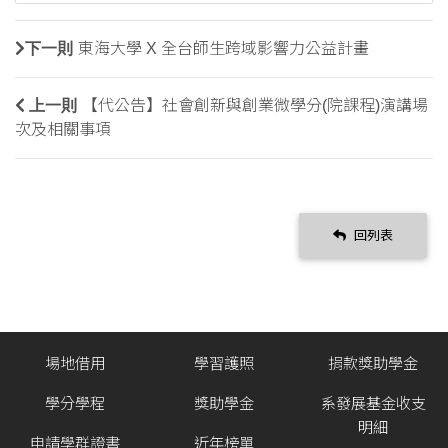
下一則
東海大學 X 全台師生跨域影響力公益計畫
上一則
【代公告】社會創新與創業微學分(院課程)演講場
次及相關事項
回列表
場地借用
學習護照
捐款獎助學金
學分學程
獎助學金
系發展基金收支
明細
申請學群證書
近年榜單