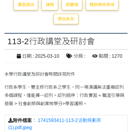
實習資訊
課務
榮譽榜
教師學術表現
傑出系友
113-2行政講堂及研討會
日期 : 2025-03-10
分類 :
點閱 : 1270
本學行政講堂及研討會時間詳見附件
行政系學生、雙主修行政系之學生，同一場演講無法重複認列
多個課程，僅能擇一認列。認列順序：行政實習 = 職涯引導與
發展 > 社會創新與創業微學分>學習護照。
附件檔案
：
1741593411-113-2活動規劃表
(1).pdf.jpeg