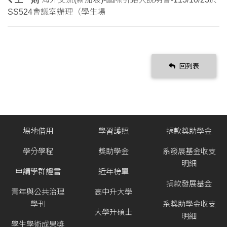
SS524會議室辦理（學生場
回列表
場地借用
學習護照
捐款獎助學金
學分學程
獎助學金
系發展基金收支
明細
申請學群證書
近年榜單
捐款發展基金
青年與公共治理
高中升大學
學刊
系獎助學金收支
大學升碩士
明細
學生學術成果獎