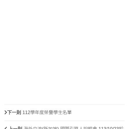
下一則
112學年度榮譽學生名單
上一則
海外交流(新加坡)-國際引路人說明會-113/10/23於