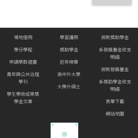
場地借用
學習護照
捐款獎助學金
學分學程
獎助學金
系發展基金收支
明細
申請學群證書
近年榜單
捐款發展基金
青年與公共治理
高中升大學
學刊
系獎助學金收支
大學升碩士
明細
學生學術成果獎
學金文章
表單下載
網站地圖