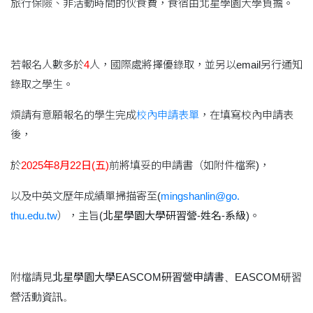
旅行保險、非活動時間的伙食費，食宿由北星學園大學負擔。
若報名人數多於
4
人，國際處將擇優錄取，
並另以email另行通知
錄取之學生。
煩請有意願報名的學生完成
校內申請表單
，在填寫校內申請表
後，
於
2025年8月22日(五)
前將填妥的申請書（如附件檔案)，
以及中英文歷年成績單掃描寄至(
mingshanlin@go.
thu.edu.tw
），主旨(
北星學園大學研習營-姓名-系級
)。
附檔請見
北星學園大學EASCOM研習營申請書
、
EASCOM研
習
營活動資訊
。