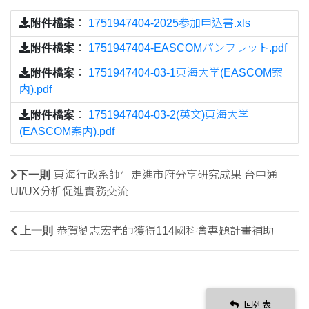
附件檔案
：
1751947404-2025参加申込書.xls
附件檔案
：
1751947404-EASCOMパンフレット.pdf
附件檔案
：
1751947404-03-1東海大学(EASCOM案
内).pdf
附件檔案
：
1751947404-03-2(英文)東海大学
(EASCOM案内).pdf
下一則
東海行政系師生走進市府分享研究成果 台中通
UI/UX分析促進實務交流
上一則
恭賀劉志宏老師獲得114國科會專題計畫補助
回列表