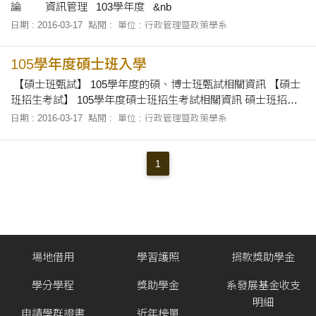
論 資訊管理 103學年度 &nb
日期 : 2016-03-17
點閱 :
單位 : 行政管理暨政策學系
105學年度碩士班入學
【碩士班甄試】 105學年度的碩、博士班甄試相關資訊 【碩士
班招生考試】 105學年度碩士班招生考試相關資訊 碩士班招生
考試資訊： 請詳見東海大學教務處招生資訊系統
日期 : 2016-03-17
點閱 :
單位 : 行政管理暨政策學系
1
場地借用
學習護照
捐款獎助學金
學分學程
獎助學金
系發展基金收支
明細
申請學群證書
近年榜單