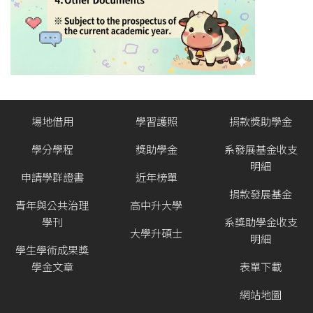
場地借用
學習護照
捐款獎助學金
學分學程
獎助學金
系發展基金收支
明細
申請學群證書
近年榜單
捐款發展基金
青年與公共治理
高中升大學
學刊
系獎助學金收支
大學升碩士
明細
學生學術成果獎
學金文章
表單下載
網站地圖