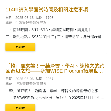
114申請入學面試時間及相關注意事項
日期 : 2025-05-13
點閱 : 1703
單位 : 行政管理暨政策學系
一、面試時間：5/17~5/18，詳細面試時間，請見附件一
二、報到地點：SS524(附件二) 三、攜帶物品：身分證or健保
卡(需有照片)。報到時，查驗身分。若有戴口罩，需取下口
更多訊息
罩，若報到未攜帶證件，以棄....
「韓」風來襲！一趟滑雪、學AI、練韓文的跨
國奇幻之旅——參加WISE Program拓展世界
觀！
日期 : 2025-05-06
點閱 : 2057
單位 : 行政管理暨政策學系
「韓」風來襲！一趟滑雪、學AI、練韓文的跨國奇幻之旅
——參加WISE Program拓展世界觀！ 在2025年1月11日至2
月10日，我有幸參加由成均館大學舉辦的 Winter International
更多訊息