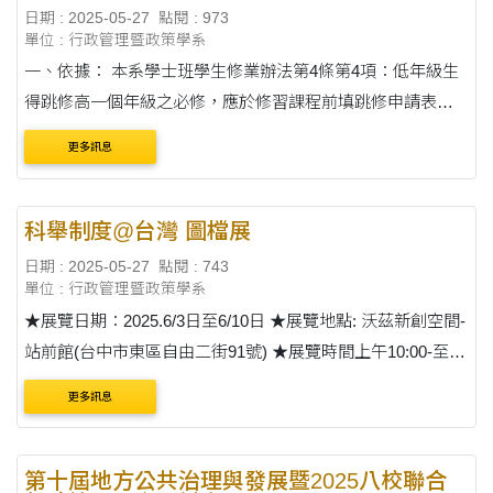
日期 : 2025-05-27
點閱 : 973
單位 : 行政管理暨政策學系
一、依據： 本系學士班學生修業辦法第4條第4項：低年級生
得跳修高一個年級之必修，應於修習課程前填跳修申請表並
敘明理由，經授課老師同意後，送系備查。 二、適用對象：
更多訊息
低年級生想....
科舉制度@台灣 圖檔展
日期 : 2025-05-27
點閱 : 743
單位 : 行政管理暨政策學系
★展覽日期：2025.6/3日至6/10日 ★展覽地點: 沃茲新創空間-
站前館(台中市東區自由二街91號) ★展覽時間上午10:00-至下
午17:00(專人服務，索取紀念品) ★<金榜杯墊>限量400個
更多訊息
▓6/7日下午15:00辦理 展覽歡....
第十屆地方公共治理與發展暨2025八校聯合