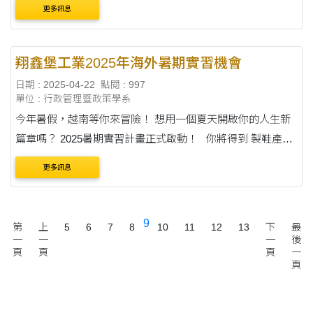
辦，其他詳見附件。
更多訊息
翔鑫堡工業2025年海外暑期實習機會
日期 : 2025-04-22
點閱 : 997
單位 : 行政管理暨政策學系
今年暑假，越南等你來冒險！ 想用一個夏天開啟你的人生新
篇章嗎？ 2025暑期實習計畫正式啟動！ 你將得到 製鞋產業
學習機會 異國文化交流體驗 專業訓練課程收穫滿滿 職涯探....
更多訊息
9
第
上
5
6
7
8
10
11
12
13
下
最
一
一
一
後
頁
頁
頁
一
頁